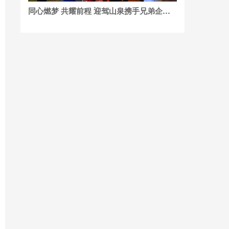
同心燃梦 共耀前程 迎驾山泉携手兄弟企业联合举办篝火晚会