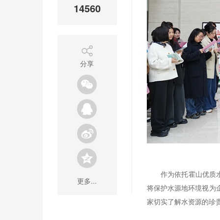
14560
分享
作为依托霍山优质
更多...
将保护水源地环境视为
家切实了解水资源的珍